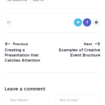
INFORMATION
MEETUP
Twitter
Facebook
Pintere
Navegación
Previous
Next
Creating a
Examples of Creative
de
Presentation that
Event Brochure
entradas
Catches Attention
Leave a comment