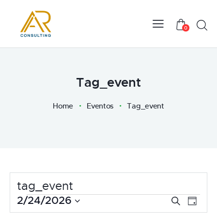
Sear
0
Tag_event
Home
Eventos
Tag_event
tag_event
Eventos
2/24/2026
N
N
B
D
a
u
en
a
S
í